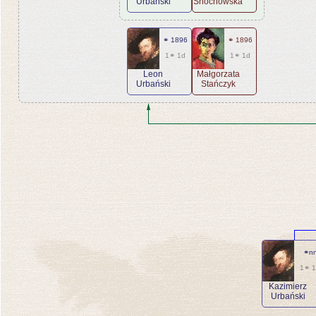
Urbański
Snochowska
⚭ 1896
⚭ 1896
1⚭ 1d
1⚭ 1d
Leon
Małgorzata
Urbański
Stańczyk
⚭n
1⚭ 
Kazimierz
Urbański