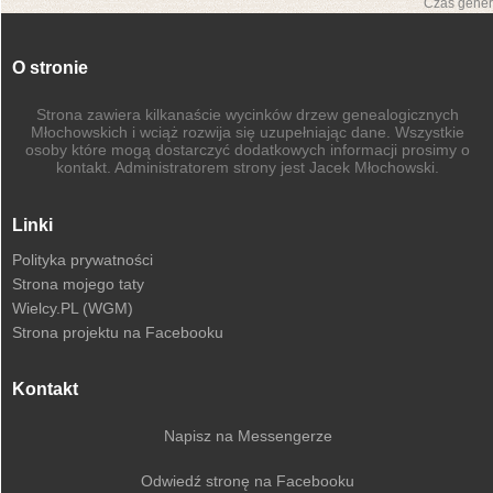
Czas gener
O stronie
Strona zawiera kilkanaście wycinków drzew genealogicznych
Młochowskich i wciąż rozwija się uzupełniając dane. Wszystkie
osoby które mogą dostarczyć dodatkowych informacji prosimy o
kontakt. Administratorem strony jest Jacek Młochowski.
Linki
Polityka prywatności
Strona mojego taty
Wielcy.PL (WGM)
Strona projektu na Facebooku
Kontakt
Napisz na Messengerze
Odwiedź stronę na Facebooku