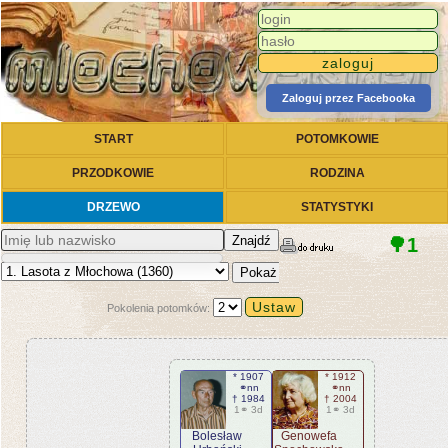
Zaloguj przez Facebooka
START
POTOMKOWIE
PRZODKOWIE
RODZINA
DRZEWO
STATYSTYKI
Znajdź
🌳1
Pokaż
Pokolenia potomków:
* 1907
* 1912
⚭nn
⚭nn
† 1984
† 2004
1⚭ 3d
1⚭ 3d
Bolesław
Genowefa