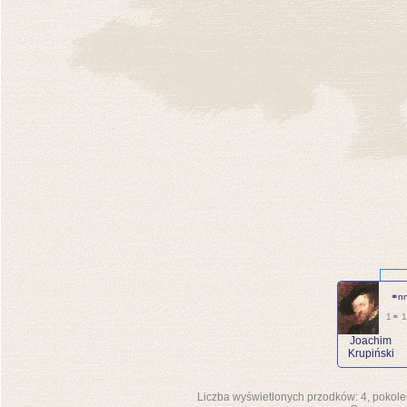
⚭n
1⚭ 
Joachim
Krupiński
Liczba wyświetlonych przodków: 4, pokole